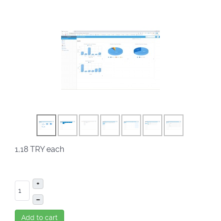
1,18 TRY
each
+
–
Add to cart