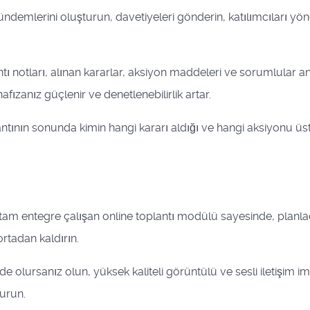
ndemlerini oluşturun, davetiyeleri gönderin, katılımcıları yöne
tı notları, alınan kararlar, aksiyon maddeleri ve sorumlular anı
ızanız güçlenir ve denetlenebilirlik artar.
tının sonunda kimin hangi kararı aldığı ve hangi aksiyonu üstlend
tam entegre çalışan online toplantı modülü sayesinde, planlad
ortadan kaldırın.
e olursanız olun, yüksek kaliteli görüntülü ve sesli iletişim imk
kurun.