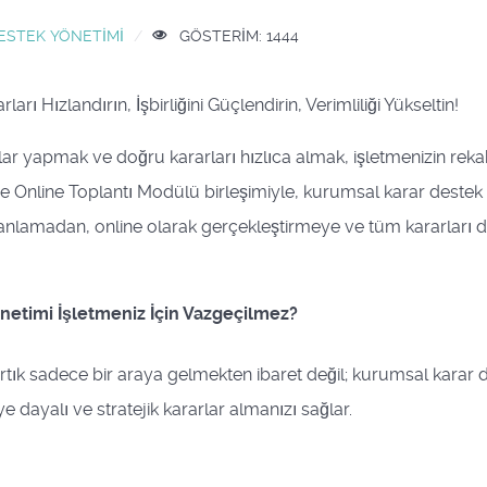
ESTEK YÖNETIMI
GÖSTERIM: 1444
rı Hızlandırın, İşbirliğini Güçlendirin, Verimliliği Yükseltin!
ar yapmak ve doğru kararları hızlıca almak, işletmenizin rekab
nline Toplantı Modülü birleşimiyle, kurumsal karar destek s
anlamadan, online olarak gerçekleştirmeye ve tüm kararları det
netimi İşletmeniz İçin Vazgeçilmez?
artık sadece bir araya gelmekten ibaret değil; kurumsal karar 
ye dayalı ve stratejik kararlar almanızı sağlar.