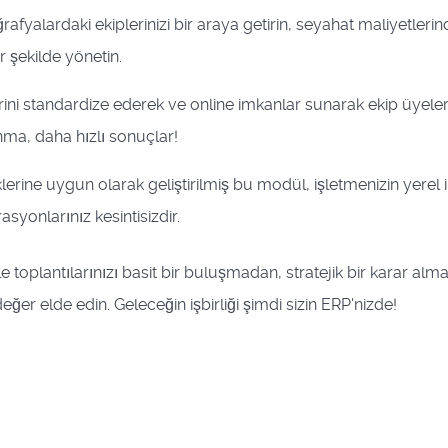
rafyalardaki ekiplerinizi bir araya getirin, seyahat maliyetler
 şekilde yönetin.
rini standardize ederek ve online imkanlar sunarak ekip üyeler
nma, daha hızlı sonuçlar!
lerine uygun olarak geliştirilmiş bu modül, işletmenizin yerel iht
asyonlarınız kesintisizdir.
le toplantılarınızı basit bir buluşmadan, stratejik bir karar alm
ğer elde edin. Geleceğin işbirliği şimdi sizin ERP'nizde!