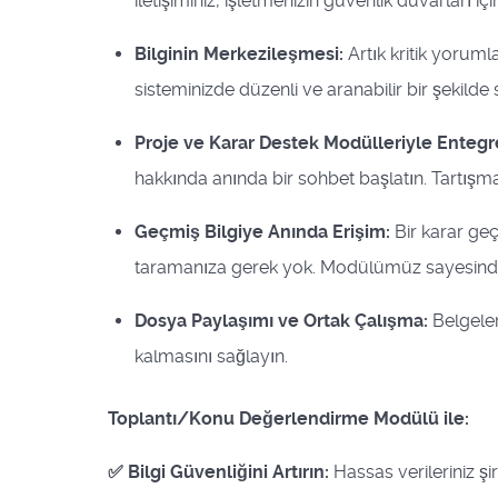
iletişiminiz, işletmenizin güvenlik duvarları iç
Bilginin Merkezileşmesi:
Artık kritik yorum
sisteminizde düzenli ve aranabilir bir şekilde
Proje ve Karar Destek Modülleriyle Entegr
hakkında anında bir sohbet başlatın. Tartışmalar
Geçmiş Bilgiye Anında Erişim:
Bir karar ge
taramanıza gerek yok. Modülümüz sayesinde 
Dosya Paylaşımı ve Ortak Çalışma:
Belgeler
kalmasını sağlayın.
Toplantı/Konu Değerlendirme Modülü ile:
✅ Bilgi Güvenliğini Artırın:
Hassas verileriniz şi