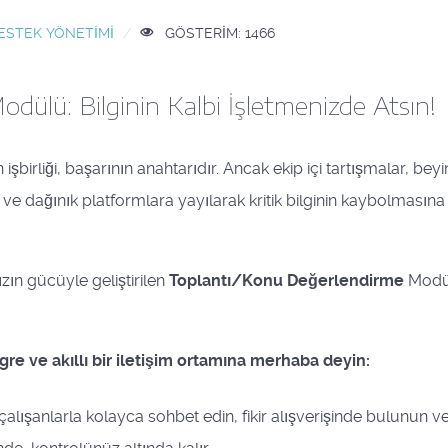
ESTEK YÖNETIMI
GÖSTERIM: 1466
ülü: Bilginin Kalbi İşletmenizde Atsın!
birliği, başarının anahtarıdır. Ancak ekip içi tartışmalar, beyin
e dağınık platformlara yayılarak kritik bilginin kaybolmasına 
zın gücüyle geliştirilen
Toplantı/Konu Değerlendirme
Modülü
gre ve akıllı bir iletişim ortamına merhaba deyin:
çalışanlarla kolayca sohbet edin, fikir alışverişinde bulunun 