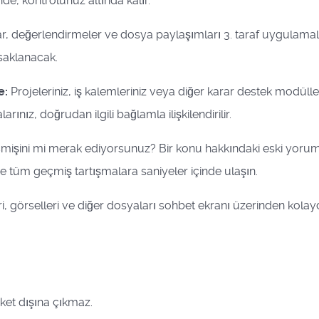
inde, kontrolünüz altında kalır.
lar, değerlendirmeler ve dosya paylaşımları 3. taraf uygulama
 saklanacak.
e:
Projeleriniz, iş kalemleriniz veya diğer karar destek modülle
ınız, doğrudan ilgili bağlamla ilişkilendirilir.
çmişini mi merak ediyorsunuz? Bir konu hakkındaki eski yorumla
tüm geçmiş tartışmalara saniyeler içinde ulaşın.
i, görselleri ve diğer dosyaları sohbet ekranı üzerinden kolayc
rket dışına çıkmaz.